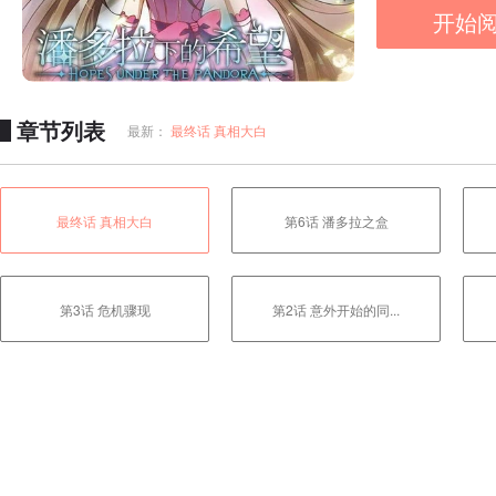
开始
章节列表
最新：
最终话 真相大白
最终话 真相大白
第6话 潘多拉之盒
第3话 危机骤现
第2话 意外开始的同...