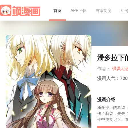
首页
APP下载
自审制度
纠
潘多拉下
作者：
飒飒动
漫画人气：
720
漫画介绍
潘多拉下的希望
伤了脑袋，失去
件中恢复记忆。在