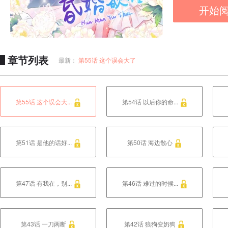
开始
章节列表
最新：
第55话 这个误会大了
第55话 这个误会大...
第54话 以后你的命...
第51话 是他的话好...
第50话 海边散心
第47话 有我在，别...
第46话 难过的时候...
第43话 一刀两断
第42话 狼狗变奶狗