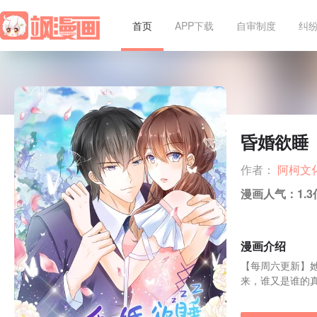
首页
APP下载
自审制度
纠
昏婚欲睡
作者：
阿柯文
漫画人气：
1.
漫画介绍
【每周六更新】
来，谁又是谁的真