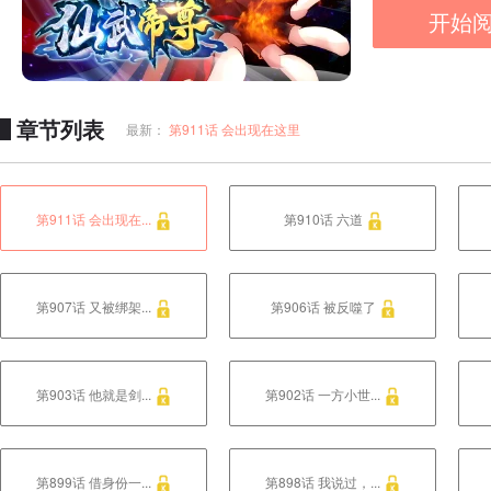
开始
章节列表
最新：
第911话 会出现在这里
第911话 会出现在...
第910话 六道
第907话 又被绑架...
第906话 被反噬了
第903话 他就是剑...
第902话 一方小世...
第899话 借身份一...
第898话 我说过，...