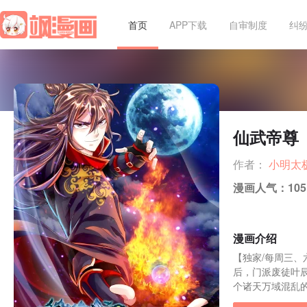
首页
APP下载
自审制度
纠
仙武帝尊
作者：
小明太
漫画人气：
105
漫画介绍
【独家/每周三
后，门派废徒叶
个诸天万域混乱的