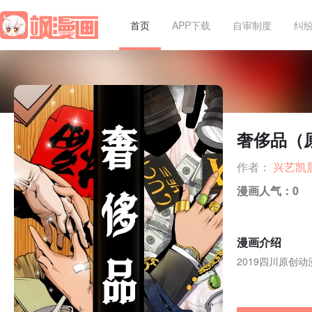
首页
APP下载
自审制度
纠
奢侈品（
作者：
兴艺凯
漫画人气：
0
漫画介绍
2019四川原创动