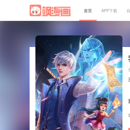
首页
APP下载