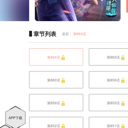
章节列表
最新：
第864话
第864话
第863话
第860话
第859话
第856话
第855话
APP下载
第852话
第851话