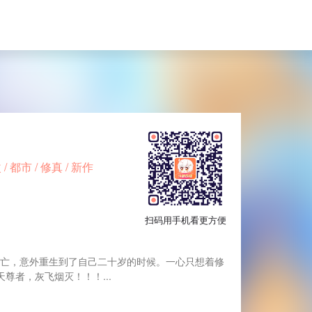
改
/ 都市
/ 修真
/ 新作
扫码用手机看更方便
而亡，意外重生到了自己二十岁的时候。一心只想着修
者，灰飞烟灭！！！...